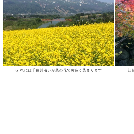
G.W.には千曲川沿いが菜の花で黄色く染まります
紅