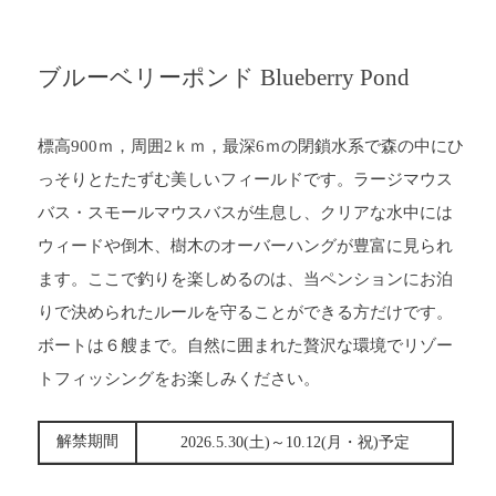
ブルーベリーポンド Blueberry Pond
標高900ｍ，周囲2ｋｍ，最深6ｍの閉鎖水系で森の中にひ
っそりとたたずむ美しいフィールドです。ラージマウス
バス・スモールマウスバスが生息し、クリアな水中には
ウィードや倒木、樹木のオーバーハングが豊富に見られ
ます。ここで釣りを楽しめるのは、当ペンションにお泊
りで決められたルールを守ることができる方だけです。
ボートは６艘まで。自然に囲まれた贅沢な環境でリゾー
トフィッシングをお楽しみください。
解禁期間
2026.5.30(土)～10.12(月・祝)予定